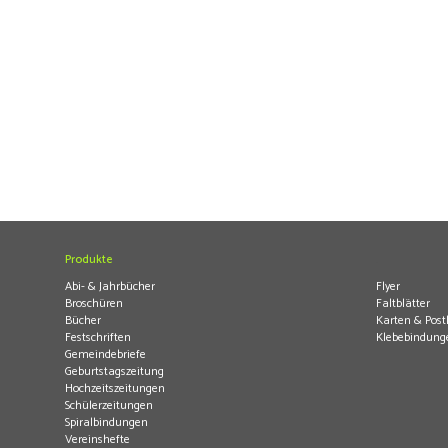
Produkte
.
Abi- & Jahrbücher
Flyer
Broschüren
Faltblätter
Bücher
Karten & Post
Festschriften
Klebebindung
Gemeindebriefe
Geburtstagszeitung
Hochzeitszeitungen
Schülerzeitungen
Spiralbindungen
Vereinshefte