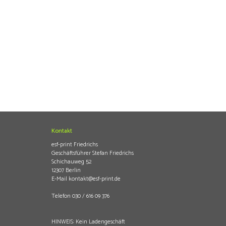
Kontakt
esf-print Friedrichs
Geschäftsführer Stefan Friedrichs
Schichauweg 52
12307 Berlin
E-Mail
kontakt@esf-print.de
Telefon 030 / 616 09 376
HINWEIS: Kein Ladengeschäft