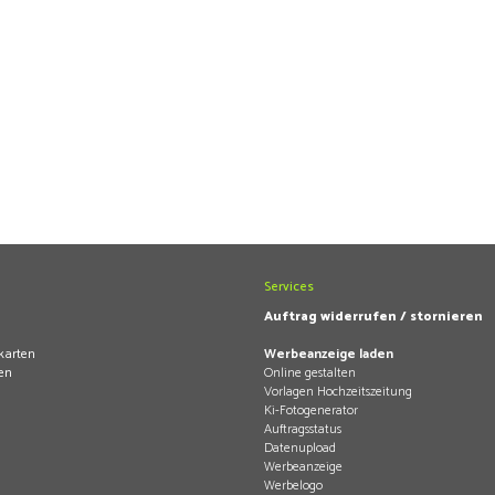
Services
Auftrag widerrufen / stornieren
karten
Werbeanzeige laden
en
Online gestalten
Vorlagen Hochzeitszeitung
Ki-Fotogenerator
Auftragsstatus
Datenupload
Werbeanzeige
Werbelogo