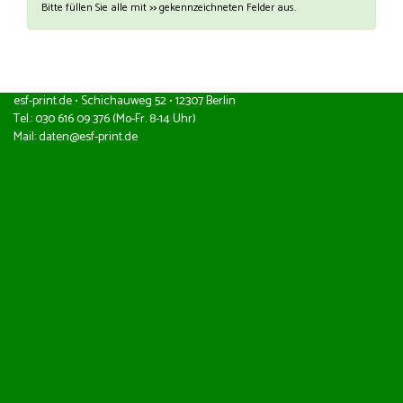
Bitte füllen Sie alle mit
>>
gekennzeichneten Felder aus.
esf-print.de • Schichauweg 52 • 12307 Berlin
Tel.: 030 616 09 376 (Mo-Fr. 8-14 Uhr)
Mail:
daten@esf-print.de